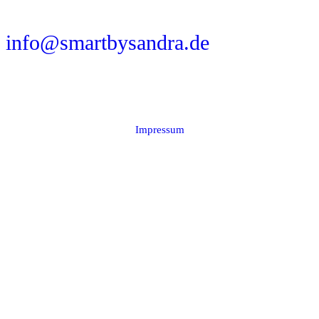
www.smartbysandra.de
info@smartbysandra.de
Instagram
Pinterest
TikTok
Impressum
© 2024 – 2026 Sandra Mitterer