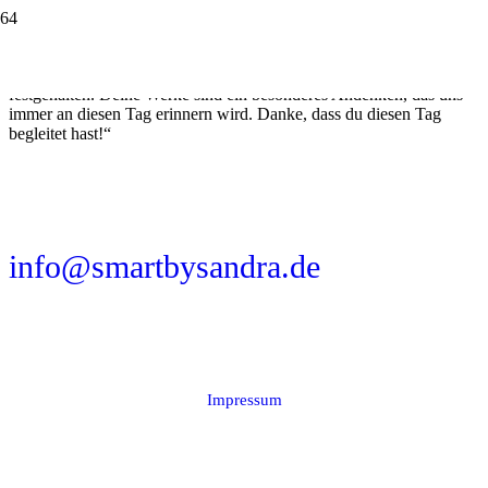
Jana L.: „Von Herzen danken wir dir für deine wundervolle
Begleitung an unseren Hochzeitstag. Mit deinem künstlerischen
Talent hast du uns und unsere Gäste auf eine einzigartige Weise
festgehalten. Deine Werke sind ein besonderes Andenken, das uns
immer an diesen Tag erinnern wird. Danke, dass du diesen Tag
begleitet hast!“
SMart by Sandra
www.smartbysandra.de
info@smartbysandra.de
Instagram
Pinterest
TikTok
Impressum
© 2024 – 2026 Sandra Mitterer